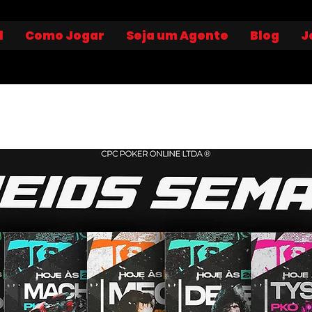
l
Como Jogar
Seja um Agente
Blog
J