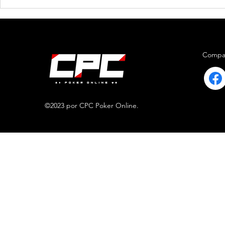
Dia das Crianças é no CPC
Sin King ven
Poker
SPACE NHL
Online
Compar
©2023 por CPC Poker Online.