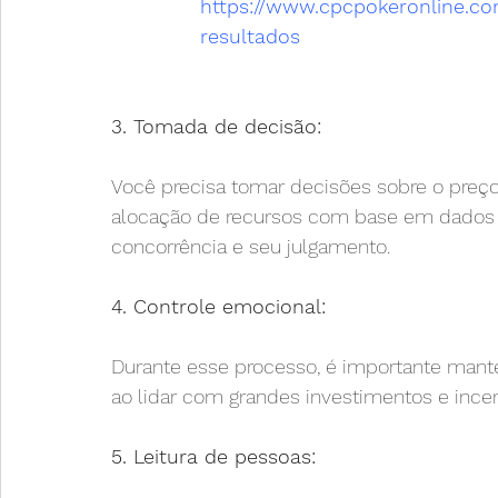
https://www.cpcpokeronline.co
resultados
3. Tomada de decisão:
Você precisa tomar decisões sobre o preço d
alocação de recursos com base em dados 
concorrência e seu julgamento.
4. Controle emocional: 
Durante esse processo, é importante mante
ao lidar com grandes investimentos e incer
5. Leitura de pessoas: 