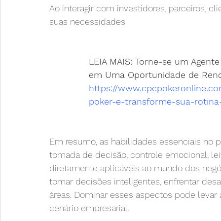
Ao interagir com investidores, parceiros, c
suas necessidades
LEIA MAIS: 
Torne-se um Agente 
em Uma Oportunidade de Rend
https://www.cpcpokeronline.c
poker-e-transforme-sua-rotin
Em resumo, as habilidades essenciais no po
tomada de decisão, controle emocional, le
diretamente aplicáveis ao mundo dos negóc
tomar decisões inteligentes, enfrentar des
áreas. Dominar esses aspectos pode levar 
cenário empresarial.