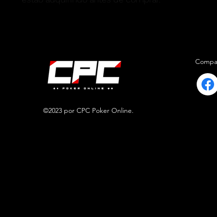
Compar
©2023 por CPC Poker Online.