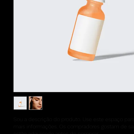
Sou a descrição do produto. Use este espaço para 
mais informações. Os compradores gostam de sab
estão adquirindo antes de comprar.